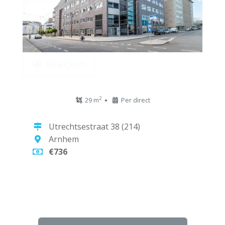
Bekijken
2
29 m
Per direct
Utrechtsestraat 38 (214)
Arnhem
€736