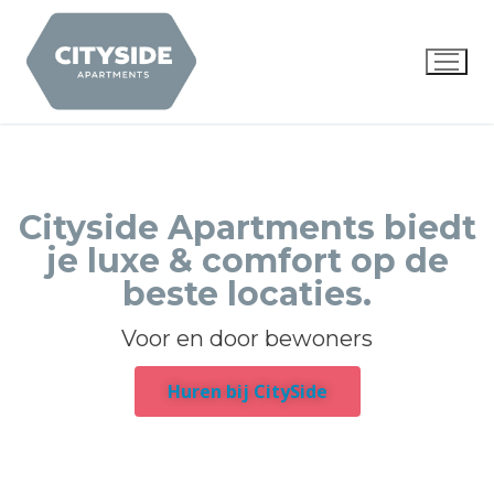
Home
Cityside Apartments biedt
je luxe & comfort op de
Over ons
beste locaties.
Aanbod
Voor en door bewoners
Reviews
Huren bij CitySide
Locaties
FAQ